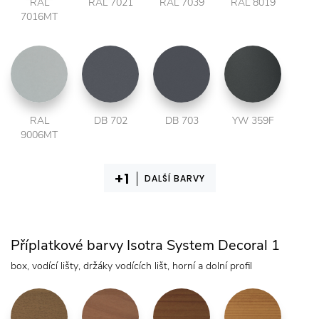
RAL
RAL 7021
RAL 7039
RAL 8019
7016MT
RAL
DB 702
DB 703
YW 359F
9006MT
DALŠÍ BARVY
Příplatkové barvy Isotra System Decoral 1
box, vodící lišty, držáky vodících lišt, horní a dolní profil