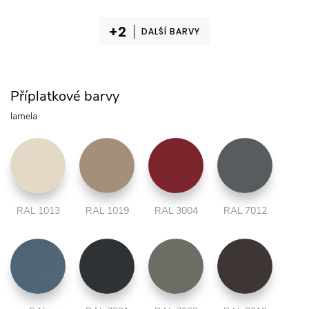
DALŠÍ BARVY
Příplatkové barvy
lamela
RAL 1013
RAL 1019
RAL 3004
RAL 7012