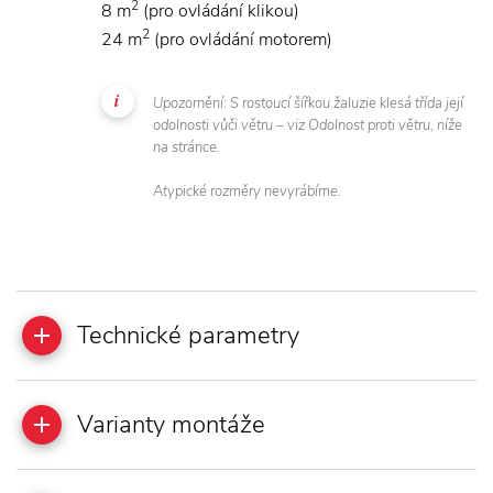
2
8 m
(pro ovládání klikou)
2
24 m
(pro ovládání motorem)
Upozornění: S rostoucí šířkou žaluzie klesá třída její
odolnosti vůči větru – viz Odolnost proti větru, níže
na stránce.
Atypické rozměry nevyrábíme.
Technické parametry
Varianty montáže