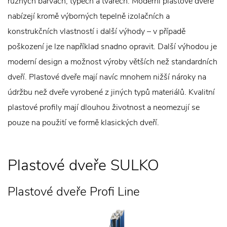
různých barvách, typech a tvarech. Moderní plastové dveře
nabízejí kromě výborných tepelně izolačních a
konstrukčních vlastností i další výhody – v případě
poškození je lze například snadno opravit. Další výhodou je
moderní design a možnost výroby větších než standardních
dveří. Plastové dveře mají navíc mnohem nižší nároky na
údržbu než dveře vyrobené z jiných typů materiálů. Kvalitní
plastové profily mají dlouhou životnost a neomezují se
pouze na použití ve formě klasických dveří.
Plastové dveře SULKO
Plastové dveře Profi Line