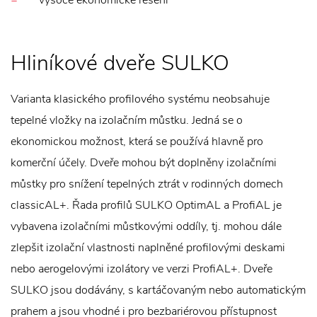
vysoce ekonomické řešení
Hliníkové dveře SULKO
Varianta klasického profilového systému neobsahuje
tepelné vložky na izolačním můstku. Jedná se o
ekonomickou možnost, která se používá hlavně pro
komerční účely. Dveře mohou být doplněny izolačními
můstky pro snížení tepelných ztrát v rodinných domech
classicAL+. Řada profilů SULKO OptimAL a ProfiAL je
vybavena izolačními můstkovými oddíly, tj. mohou dále
zlepšit izolační vlastnosti naplněné profilovými deskami
nebo aerogelovými izolátory ve verzi ProfiAL+. Dveře
SULKO jsou dodávány, s kartáčovaným nebo automatickým
prahem a jsou vhodné i pro bezbariérovou přístupnost