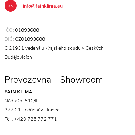
info@fajnklima.eu
IČO:
01893688
DIČ:
CZ01893688
C 21931 vedená u Krajského soudu v Českých
Budějovicích
Provozovna - Showroom
FAJN KLIMA
Nádražní 510/II
377 01 Jindřichův Hradec
Tel.:
+420 725 772 771