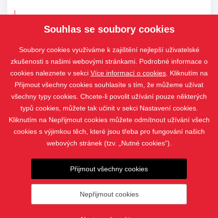
ODESLAT DOTAZ
Souhlas se soubory cookies
Soubory cookies využíváme k zajištění nejlepší uživatelské
zkušenosti s našimi webovými stránkami. Podrobné informace o
cookies naleznete v sekci
Více informací o cookies
. Kliknutím na
Přijmout všechny cookies souhlasíte s tím, že můžeme užívat
všechny typy cookies. Chcete-li povolit užívání pouze některých
typů cookies, můžete tak učinit v sekci Nastavení cookies.
Kliknutím na Nepřijmout cookies můžete odmítnout užívání všech
cookies s výjimkou těch, které jsou třeba pro fungování našich
webových stránek (tzv. „Nutné cookies“).
PRODUKTY
Přijmout všechny cookies
KONTAKT
Nepřijmout cookies
© 2019 - 2026 DANNEY CZECH s.r.o. |
Nastavení cookies