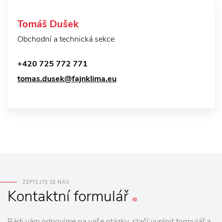
Tomáš Dušek
Obchodní a technická sekce
+420 725 772 771
tomas.dusek@fajnklima.eu
ZEPTEJTE SE NÁS
Kontaktní
formulář
Rádi vám odpovíme na vaše otázky, stačí vyplnit formulář a