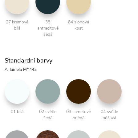
27 krémově
38
84 slonová
bílá
antracitově
kost
šedá
Standardní barvy
Al lamela MY442
01 bílá
02 světle
03 sametově
04 světle
šedá
hnědá
béžová