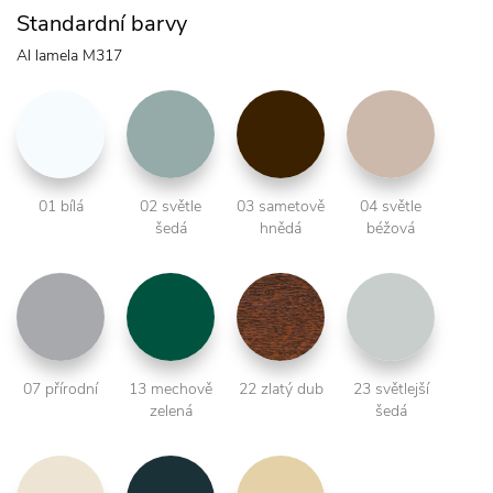
Standardní barvy
Al lamela M317
01 bílá
02 světle
03 sametově
04 světle
šedá
hnědá
béžová
07 přírodní
13 mechově
22 zlatý dub
23 světlejší
zelená
šedá