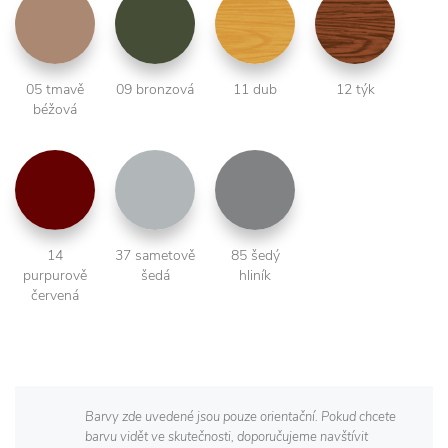
05 tmavě
09 bronzová
11 dub
12 týk
béžová
14
37 sametově
85 šedý
purpurově
šedá
hliník
červená
Barvy zde uvedené jsou pouze orientační. Pokud chcete
barvu vidět ve skutečnosti, doporučujeme navštívit