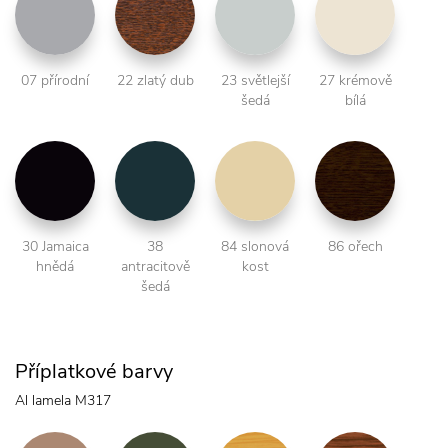
07 přírodní
22 zlatý dub
23 světlejší
27 krémově
šedá
bílá
30 Jamaica
38
84 slonová
86 ořech
hnědá
antracitově
kost
šedá
Příplatkové barvy
Al lamela M317