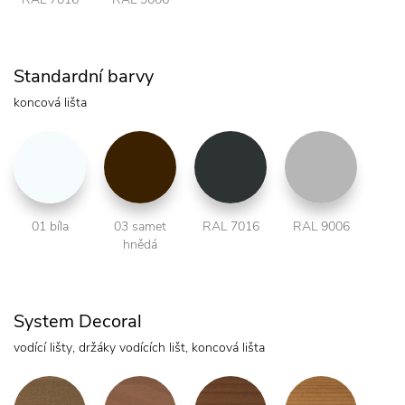
Standardní barvy
koncová lišta
01 bíla
03 samet
RAL 7016
RAL 9006
hnědá
System Decoral
vodící lišty, držáky vodících lišt, koncová lišta