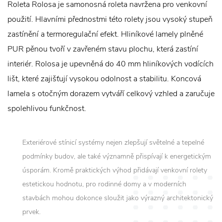
Roleta Rolosa je samonosná roleta navržena pro venkovní
použití. Hlavními přednostmi této rolety jsou vysoký stupeň
zastínění a termoregulační efekt. Hliníkové lamely plněné
PUR pěnou tvoří v zavřeném stavu plochu, která zastíní
interiér. Rolosa je upevněná do 40 mm hliníkových vodících
lišt, které zajišťují vysokou odolnost a stabilitu. Koncová
lamela s otočným dorazem vytváří celkový vzhled a zaručuje
spolehlivou funkčnost.
Exteriérové stínicí systémy nejen zlepšují světelné a tepelné
podmínky budov, ale také významně přispívají k energetickým
úsporám. Kromě praktických výhod přidávají venkovní rolety
estetickou hodnotu, pro rodinné domy a v moderních
stavbách mohou dokonce sloužit jako výrazný architektonický
prvek.