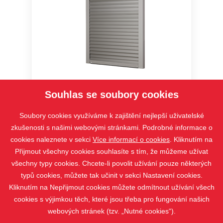
Vivera
Souhlas se soubory cookies
Soubory cookies využíváme k zajištění nejlepší uživatelské
zkušenosti s našimi webovými stránkami. Podrobné informace o
cookies naleznete v sekci
Více informací o cookies
. Kliknutím na
Přijmout všechny cookies souhlasíte s tím, že můžeme užívat
všechny typy cookies. Chcete-li povolit užívání pouze některých
typů cookies, můžete tak učinit v sekci Nastavení cookies.
Kliknutím na Nepřijmout cookies můžete odmítnout užívání všech
cookies s výjimkou těch, které jsou třeba pro fungování našich
webových stránek (tzv. „Nutné cookies“).